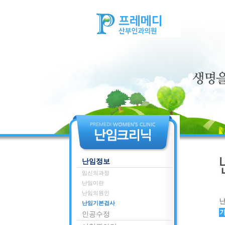
난임정보
임신의과정
난임이란
난임의원인
난임기본검사
인공수정