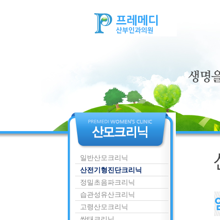
일반산모크리닉
산전기형진단크리닉
정밀초음파크리닉
습관성유산크리닉
고령산모크리닉
쌍태크리닉