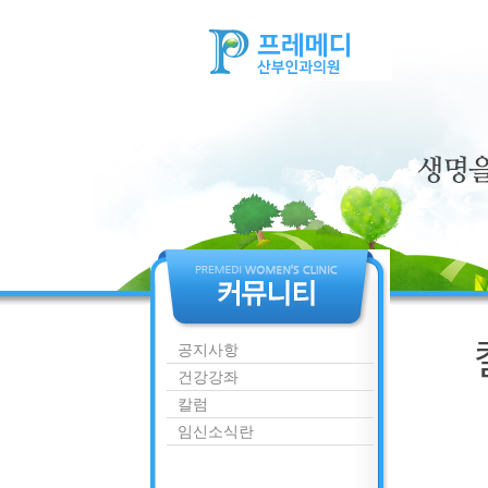
공지사항
건강강좌
칼럼
임신소식란