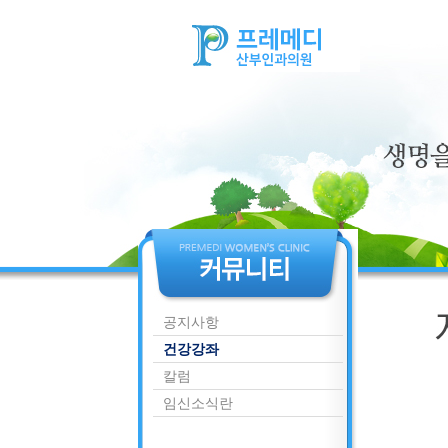
공지사항
건강강좌
칼럼
임신소식란