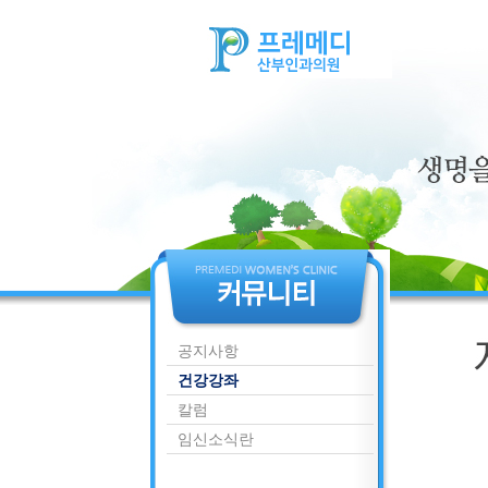
공지사항
건강강좌
칼럼
임신소식란